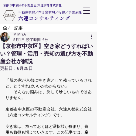
​京都市中京区の不動産屋 六連京都株式会社
不動産売買​／空き家管理／相続／事業承継
​六連コンサルティング
/
記事
M.MIYA
5月1日
読了時間: 6分
【京都市中京区】空き家どうすればい
い？管理・活用・売却の選び方を不動
産会社が解説
更新日：
6月25日
「親の家が京都に空き家として残っているけれ
ど、どうすればいいかわからない」
——そんなお悩みは、決して珍しいものではあ
りません。
京都市中京区の不動産会社、六連京都株式会社
（六連コンサルティング）です。
空き家は、放っておくほど選択肢が狭まり、費
用も負担も増えていきます。この記事では、
空