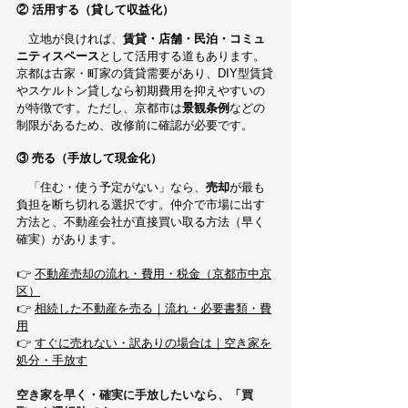
② 活用する（貸して収益化）
　立地が良ければ、
賃貸・店舗・民泊・コミュ
ニティスペース
として活用する道もあります。
京都は古家・町家の賃貸需要があり、DIY型賃貸
やスケルトン貸しなら初期費用を抑えやすいの
が特徴です。ただし、京都市は
景観条例
などの
制限があるため、改修前に確認が必要です。
③ 売る（手放して現金化）
　「住む・使う予定がない」なら、
売却
が最も
負担を断ち切れる選択です。仲介で市場に出す
方法と、不動産会社が直接買い取る方法（早く
確実）があります。
👉 
不動産売却の流れ・費用・税金（京都市中京
区）
👉 
相続した不動産を売る｜流れ・必要書類・費
用
👉 
すぐに売れない・訳ありの場合は｜空き家を
処分・手放す
空き家を早く・確実に手放したいなら、「買