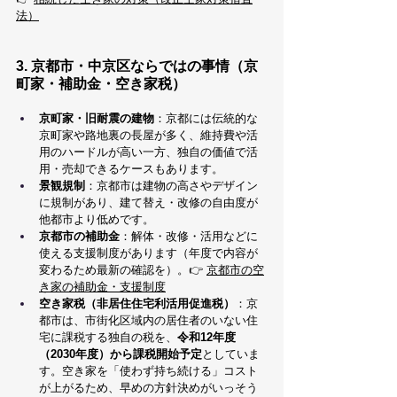
法）
3. 京都市・中京区ならではの事情（京
町家・補助金・空き家税）
京町家・旧耐震の建物
：京都には伝統的な
京町家や路地裏の長屋が多く、維持費や活
用のハードルが高い一方、独自の価値で活
用・売却できるケースもあります。
景観規制
：京都市は建物の高さやデザイン
に規制があり、建て替え・改修の自由度が
他都市より低めです。
京都市の補助金
：解体・改修・活用などに
使える支援制度があります（年度で内容が
変わるため最新の確認を）。👉 
京都市の空
き家の補助金・支援制度
空き家税（非居住住宅利活用促進税）
：京
都市は、市街化区域内の居住者のいない住
宅に課税する独自の税を、
令和12年度
（2030年度）から課税開始予定
としていま
す。空き家を「使わず持ち続ける」コスト
が上がるため、早めの方針決めがいっそう