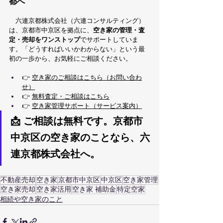
都へ
　六連京都株式会社（六連コンサルティング）
は、京都市中京区を拠点に、
空き家の管理・査
定・売却をワンストップ
でサポートしていま
す。「どうすればいいかわからない」という最
初の一歩から、お気軽にご相談ください。
👉 
空き家のご相談はこちら（お問い合わ
せ）
👉 
無料査定・ご相談はこちら
👉 
空き家管理サポート（サービス案内）
📩 ご相談は無料です。京都市
中京区の空き家のことなら、六
連京都株式会社へ。
不動産売却
空き家
京都市中京区
中京区
空き家管理
空き家売却
空き家活用
空き家 補助金
特定空家
相続や空き家のこと