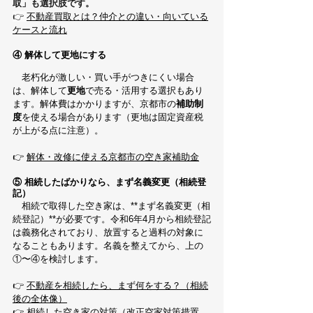
取」も選択肢です。
👉
不動産買取とは？仲介との違い・向いている
ケースと流れ
④ 解体して更地にする
　老朽化が激しい・買い手がつきにくい場合
は、解体して
更地
で売る・活用する選択もあり
ます。解体費はかかりますが、京都市の
補助制
度
を使える場合があります（更地は固定資産税
が上がる点に注意）。
👉 
解体・改修に使える京都市の空き家補助金
⑤ 相続したばかりなら、まず名義変更（相続登
記）
　相続で取得した空き家は、**まず名義変更（相
続登記）**が必要です。令和6年4月から相続登記
は義務化されており、放置すると過料の対象に
なることもあります。名義を整えてから、上の
①〜④を検討します。
👉 
不動産を相続したら、まず何をする？（相続
後の全体像）
👉 
相続した空き家の対策（改正空家対策措置