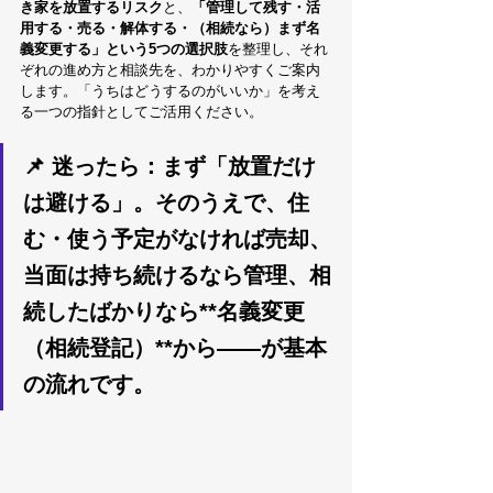
き家を放置するリスク
と、
「管理して残す・活
用する・売る・解体する・（相続なら）まず名
義変更する」という5つの選択肢
を整理し、それ
ぞれの進め方と相談先を、わかりやすくご案内
します。「うちはどうするのがいいか」を考え
る一つの指針としてご活用ください。
📌 迷ったら：まず「放置だけ
は避ける」。そのうえで、住
む・使う予定がなければ
売却
、
当面は持ち続けるなら
管理
、相
続したばかりなら**名義変更
（相続登記）**から——が基本
の流れです。