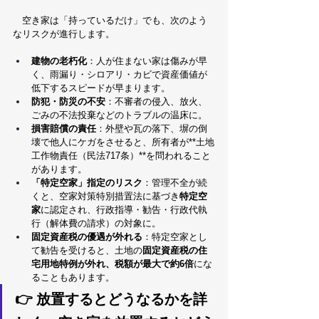
　空き家は「持っているだけ」でも、次のよう
なリスクが進行します。
建物の老朽化
：人が住まない家は傷みが早
く、雨漏り・シロアリ・カビで資産価値が
低下するスピードが早まります。
防犯・防災の不安
：不審者の侵入、放火、
ごみの不法投棄などのトラブルの温床に。
損害賠償の責任
：外壁や瓦の落下、塀の倒
壊で他人にケガをさせると、所有者が**土地
工作物責任（民法717条）**を問われること
があります。
「特定空家」指定のリスク
：管理不全が続
くと、空家対策特別措置法に基づき
特定空
家
に認定され、行政指導・勧告・行政代執
行（解体費の請求）の対象に。
固定資産税の優遇が外れる
：特定空家とし
て勧告を受けると、土地の
固定資産税の住
宅用地特例が外れ、税額が最大で約6倍
にな
ることもあります。
👉 放置するとどうなるかを詳