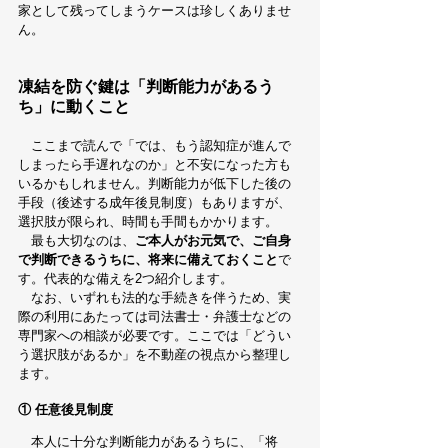
家として残ってしまうケースは珍しくありませ
ん。
凍結を防ぐ鍵は「判断能力があるう
ち」に動くこと
　ここまで読んで「では、もう認知症が進んで
しまったら手遅れなのか」と不安になった方も
いるかもしれません。判断能力が低下した後の
手段（後述する成年後見制度）もありますが、
選択肢が限られ、時間も手間もかかります。
　最も大切なのは、
ご本人がお元気で、ご自身
で判断できるうちに、将来に備えておくこと
で
す。代表的な備えを2つ紹介します。
　なお、いずれも法的な手続きを伴うため、実
際の利用にあたっては司法書士・弁護士などの
専門家への相談が必要です。ここでは「どうい
う選択肢があるか」を不動産の視点から整理し
ます。
① 任意後見制度
　本人に十分な判断能力があるうちに、「将