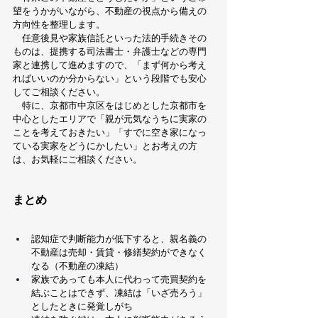
望をうかがいながら、不動産の視点から備えの
方向性を整理します。
　任意後見や家族信託といった法的手続きその
ものは、提携する司法書士・弁護士などの専門
家と連携して進めますので、「まず何から考え
ればいいのか分からない」という段階でも安心
してご相談ください。
　特に、京都市中京区をはじめとした京都市を
中心としたエリアで「親が元気なうちに実家の
ことを考えておきたい」「すでに空き家になっ
ている実家をどうにかしたい」とお考えの方
は、お気軽にご相談ください。
まとめ
認知症で判断能力が低下すると、親名義の
不動産は売却・賃貸・修繕契約ができなく
なる（不動産の凍結）
家族であっても本人に代わって売買契約を
結ぶことはできず、凍結は「いざ売ろう」
としたときに発覚しがち