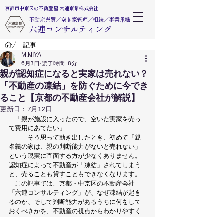
​京都市中京区の不動産屋 六連京都株式会社
不動産売買​／空き家管理／相続／事業承継
​六連コンサルティング
/
記事
M.MIYA
6月3日
読了時間: 8分
親が認知症になると実家は売れない？
「不動産の凍結」を防ぐために今でき
ること【京都の不動産会社が解説】
更新日：
7月12日
　「親が施設に入ったので、空いた実家を売っ
て費用にあてたい」
　——そう思って動き出したとき、初めて「親
名義の家は、親の判断能力がないと売れない」
という現実に直面する方が少なくありません。
認知症によって不動産が「凍結」されてしまう
と、売ることも貸すこともできなくなります。
　この記事では、京都・中京区の不動産会社
「六連コンサルティング」が、なぜ凍結が起き
るのか、そして判断能力があるうちに何をして
おくべきかを、不動産の視点からわかりやすく