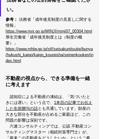
い。
参考：
 法務省「成年後見制度の見直しに関する
情報」 
https://www.moj.go.jp/MINJI/minji07_00304.html
厚生労働省「成年後見制度とは（制度の概
要）」
https://www.mhlw.go.jp/stf/seisakunitsuite/bunya
/hukushi_kaigo/kaigo_koureisha/seinenkouken/in
dex.html
不動産の視点から、できる準備を一緒
に考えます
　認知症による不動産の凍結は、「気づいたと
きには遅い」という点で、
1本目の記事でお伝え
した生前贈与の話
とも共通しています。財産の
大きな部分を不動産が占めるご家庭ほど、この
問題の影響は深刻です。
　六連コンサルティングでは、公認 不動産コン
サルティングマスター（相続対策専門士）が、
「将来この不動産をどうしたいか」というご希