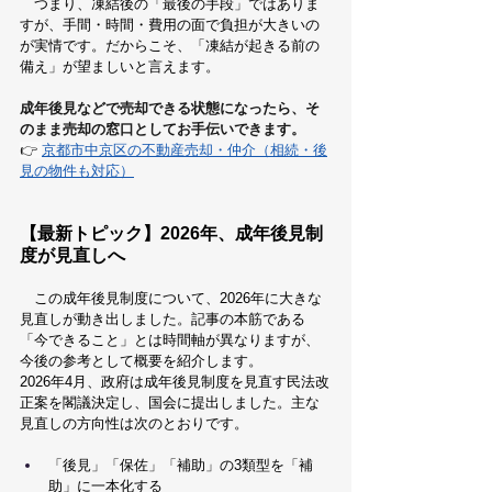
　つまり、凍結後の「最後の手段」ではありま
すが、手間・時間・費用の面で負担が大きいの
が実情です。だからこそ、「凍結が起きる前の
備え」が望ましいと言えます。
成年後見などで売却できる状態になったら、そ
のまま売却の窓口としてお手伝いできます。
👉 
京都市中京区の不動産売却・仲介（相続・後
見の物件も対応）
【最新トピック】2026年、成年後見制
度が見直しへ
　この成年後見制度について、2026年に大きな
見直しが動き出しました。記事の本筋である
「今できること」とは時間軸が異なりますが、
今後の参考として概要を紹介します。
2026年4月、政府は成年後見制度を見直す民法改
正案を閣議決定し、国会に提出しました。主な
見直しの方向性は次のとおりです。
「後見」「保佐」「補助」の3類型を「補
助」に一本化する