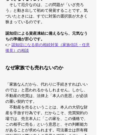
　そして厄介なのは、この問題が「いざ売ろ
う」と動き出して初めて発覚することです。気
づいたときには、すでに対策の選択肢が大きく
狭まっているのです。
認知症による資産凍結に備えるなら、元気なう
ちの準備が肝心です。
👉 
認知症になる前の相続対策（家族信託・任意
後見）の相談
なぜ家族でも売れないのか
「家族なんだから、代わりに手続きすればいい
のでは」と思われるかもしれません。しかし、
不動産の売買は、法律上「本人の意思」が必須
の重い契約です。
　不動産を売るということは、本人の大切な財
産を手放す行為です。だからこそ、売買契約の
場では、売主本人に「この家を、この価格で、
この相手に売る」という意思と、その判断能力
があることが求められます。司法書士は所有権