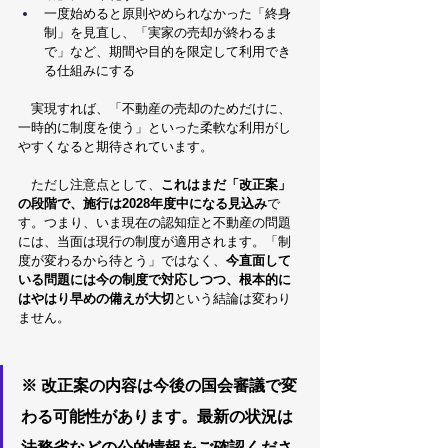
一度始めると原則やめられなかった「終身
制」を見直し、「実家の売却が終わるま
で」など、期間や目的を限定して利用でき
る仕組みにする
　実現すれば、「不動産の売却のためだけに、
一時的に制度を使う」といった柔軟な利用がし
やすくなると期待されています。
　ただし注意点として、
これはまだ「改正案」
の段階で、施行は2028年度中になる見込み
で
す。つまり、いま現在の認知症と不動産の問題
には、当面は現行の制度が適用されます。「制
度が変わるから待とう」ではなく、
今直面して
いる問題には今の制度で対応しつつ、根本的に
はやはり早めの備えが大切
という結論は変わり
ません。
※ 改正案の内容は今後の国会審議で変
わる可能性があります。最新の状況は
法務省などの公的情報をご確認くださ