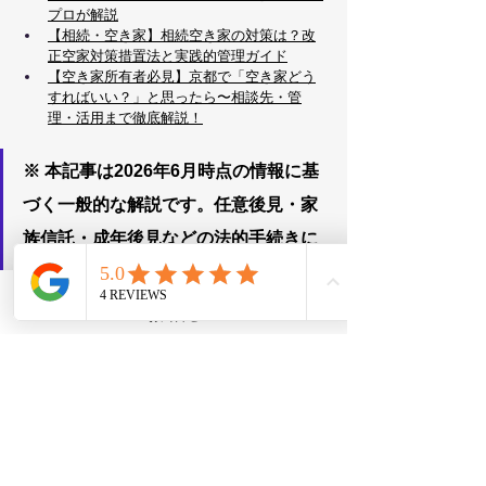
プロが解説
【相続・空き家】相続空き家の対策は？改
正空家対策措置法と実践的管理ガイド
【空き家所有者必見】京都で「空き家どう
すればいい？」と思ったら〜相談先・管
理・活用まで徹底解説！
※ 本記事は2026年6月時点の情報に基
づく一般的な解説です。任意後見・家
族信託・成年後見などの法的手続きに
関する具体的なアドバイスは、司法書
士・弁護士等の専門家へのご相談を推
Phone
お問合せ
LINE
奨します。当社は不動産の観点からの
コンサルティングを行います。
空き家
相続対策
不動産相続
京都
認知症
成年後見
家族信託
相続や空き家のこと