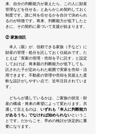
来、自分の判断能力が衰えたら、この人に財産
管理などを任せる」とあらかじめ契約しておく
制度です。誰に何を任せるかを自分で決められ
るのが特徴です。将来、判断能力が低下したと
きに、その契約に基づいて支援が始まります。
② 家族信託
　本人（親）が、信頼できる家族（子など）に
財産の管理・処分を託しておく仕組みです。た
とえば「実家の管理・売却を子に託す」と設定
しておけば、将来親の判断能力が低下しても、
託された子が定められた範囲で実家を売却・活
用できます。不動産の管理や売却を見据えた柔
軟な設計がしやすい点で、近年注目されていま
す。
　どちらが適しているかは、ご家族の状況・財
産の構成・将来の希望によって変わります。共
通して言えるのは、
いずれも「本人に判断能力
があるうち」でなければ始められない
というこ
とです。だからこそ、早めの検討が決定的に重
要になります。