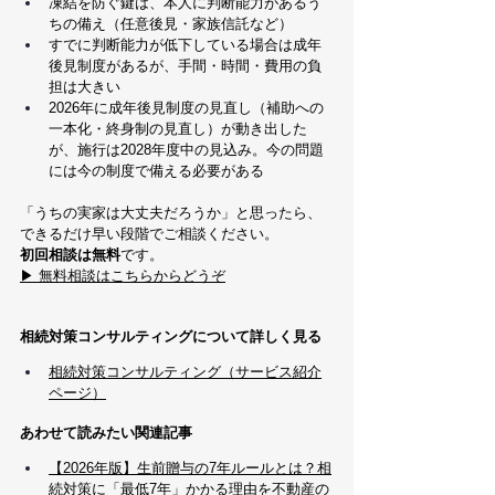
凍結を防ぐ鍵は、本人に判断能力があるう
ちの備え（任意後見・家族信託など）
すでに判断能力が低下している場合は成年
後見制度があるが、手間・時間・費用の負
担は大きい
2026年に成年後見制度の見直し（補助への
一本化・終身制の見直し）が動き出した
が、施行は2028年度中の見込み。今の問題
には今の制度で備える必要がある
「うちの実家は大丈夫だろうか」と思ったら、
できるだけ早い段階でご相談ください。
初回相談は無料
です。
▶ 無料相談はこちらからどうぞ
相続対策コンサルティングについて詳しく見る
相続対策コンサルティング（サービス紹介
ページ）
あわせて読みたい関連記事
【2026年版】生前贈与の7年ルールとは？相
続対策に「最低7年」かかる理由を不動産の