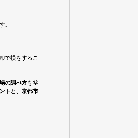
す。
却で損をするこ
場の調べ方
を整
ント
と、
京都市