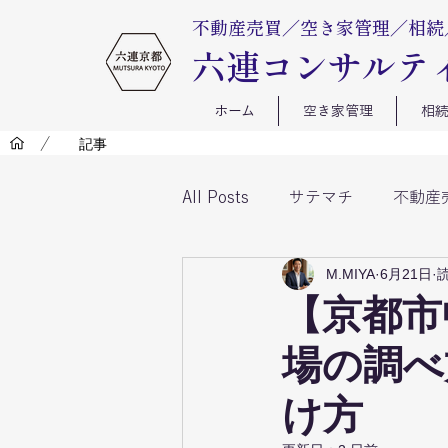
不動産売買​／空き家管理／相
​六連コンサルテ
ホーム
空き家管理
相
/
記事
All Posts
サテマチ
不動産
M.MIYA
6月21日
読
不動産売買 判例から学ぶシリ
【京都市
場の調べ
け方