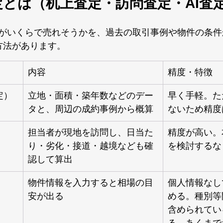
査定とは（机上査定・訪問査定・AI査
がいくらで売れそうかを、過去の取引事例や物件の条件
方法があります。
内容
精度・特徴
定）
立地・面積・築年数などのデー
早く手軽。た
タと、周辺の成約事例から概算
ないため精度
担当者が現地を訪問し、日当た
精度が高い。
り・劣化・接道・越境なども確
を検討するな
認して算出
物件情報を入力すると相場の目
個人情報なし
安が出る
める。種別等
含められてい