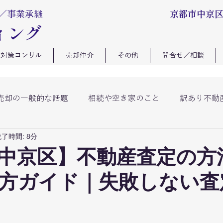
続／事業承継
​京都市中京
ィング
続対策コンサル
売却仲介
その他
問合せ／相談
売却の一般的な話題
相続や空き家のこと
訳あり不動
了時間: 8分
ーズ
不動産の購入のこと
中京区】不動産査定の方
方ガイド｜失敗しない査