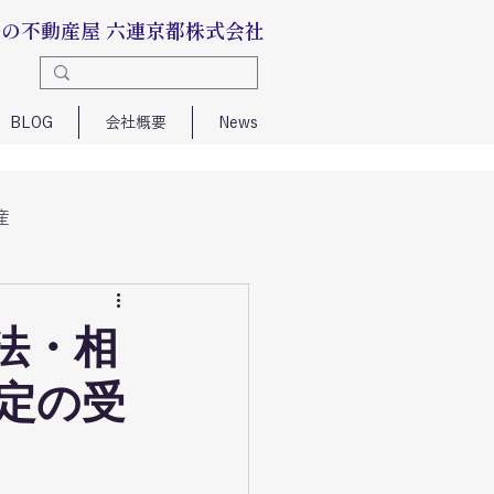
区の不動産屋 六連京都株式会社
BLOG
会社概要
News
産
法・相
定の受